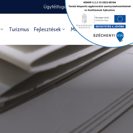
Ügyfélfogadás rendje
Ügyintézés
Turizmus
Fejlesztések
Média
Kultúra