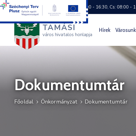
+36 74 570 800
H: 8:00 - 16:30, Cs: 08:00 - 
TAMÁSI
Hírek
Városunk
város hivatalos honlapja
Dokumentumtár
Főoldal
Önkormányzat
Dokumentumtár