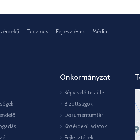
zérdekű
Turizmus
Fejlesztések
Média
Önkormányzat
T
Képviselő testület
őségek
Bizottságok
rendelő
Dokumentumtár
ogadás
Közérdekű adatok
zés
Fejlesztések