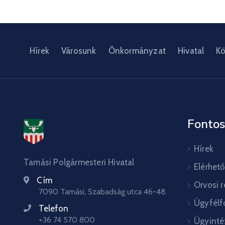
Hírek
Városunk
Önkormányzat
Hivatal
Kö
Fontos
Hírek
Tamási Polgármesteri Hivatal
Elérhet
Cím
Orvosi 
7090 Tamási, Szabadság utca 46-48.
Ügyfélf
Telefon
+36 74 570 800
Ügyinté