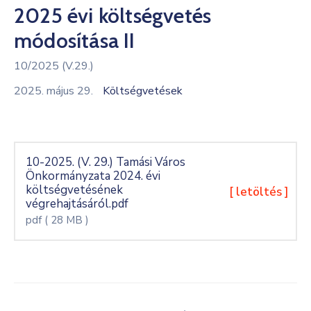
2025 évi költségvetés
Kultúra
módosítása II
Keresés
10/2025 (V.29.)
2025. május 29.
Költségvetések
10-2025. (V. 29.) Tamási Város
Önkormányzata 2024. évi
költségvetésének
[ letöltés ]
végrehajtásáról.pdf
pdf
( 28 MB )