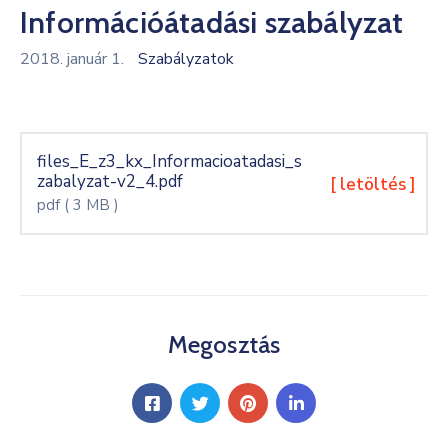
Információátadási szabályzat
Kultúra
2018. január 1.
Szabályzatok
Keresés
files_E_z3_kx_Informacioatadasi_s
zabalyzat-v2_4.pdf
[ letöltés ]
pdf
( 3 MB )
Megosztás