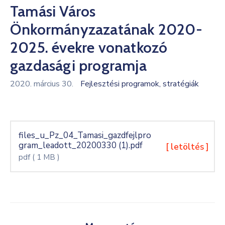
Tamási Város
Kultúra
Önkormányzazatának 2020-
Keresés
2025. évekre vonatkozó
gazdasági programja
2020. március 30.
Fejlesztési programok, stratégiák
files_u_Pz_04_Tamasi_gazdfejlpro
gram_leadott_20200330 (1).pdf
[ letöltés ]
pdf
( 1 MB )