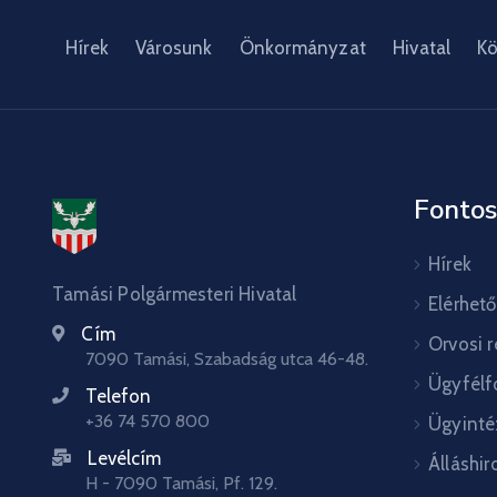
Hírek
Városunk
Önkormányzat
Hivatal
Kö
Fontos
Hírek
Tamási Polgármesteri Hivatal
Elérhet
Cím
Orvosi 
7090 Tamási, Szabadság utca 46-48.
Ügyfélf
Telefon
+36 74 570 800
Ügyinté
Levélcím
Álláshir
H - 7090 Tamási, Pf. 129.