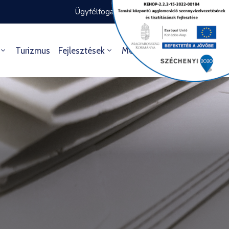
Ügyfélfogadás rendje
Ügyintézés
Turizmus
Fejlesztések
Média
Kultúra