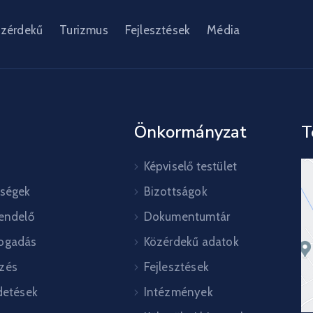
zérdekű
Turizmus
Fejlesztések
Média
Önkormányzat
T
Képviselő testület
őségek
Bizottságok
rendelő
Dokumentumtár
ogadás
Közérdekű adatok
zés
Fejlesztések
detések
Intézmények