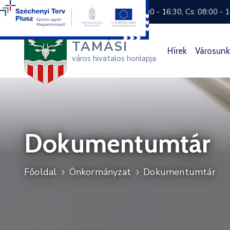
+36 74 570 800
H: 8:00 - 16:30, Cs: 08:00 - 
TAMÁSI
Hírek
Városunk
város hivatalos honlapja
Dokumentumtár
Főoldal
Önkormányzat
Dokumentumtár