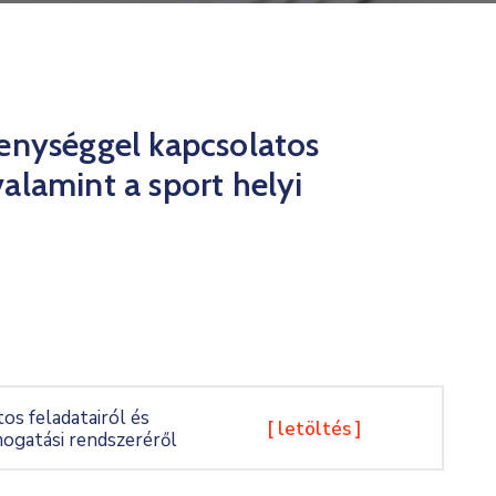
enységgel kapcsolatos
valamint a sport helyi
s feladatairól és
[ letöltés ]
mogatási rendszeréről