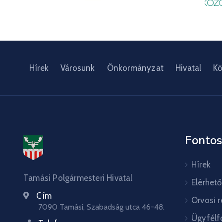
Hírek
Városunk
Önkormányzat
Hivatal
Kö
Fontos
Hírek
Tamási Polgármesteri Hivatal
Elérhet
Cím
Orvosi 
7090 Tamási, Szabadság utca 46-48.
Ügyfélf