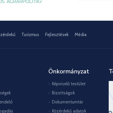
zérdekű
Turizmus
Fejlesztések
Média
Önkormányzat
T
Képviselő testület
őségek
Bizottságok
rendelő
Dokumentumtár
ogadás
Közérdekű adatok