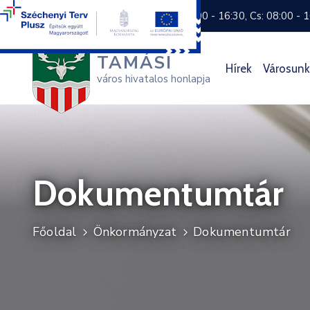
+36 74 570 800
H: 8:00 - 16:30, Cs: 08:00 - 
TAMÁSI
Hírek
Városunk
város hivatalos honlapja
Dokumentumtár
Főoldal
Önkormányzat
Dokumentumtár