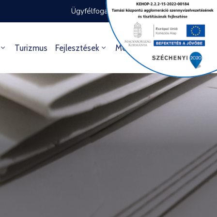
Ügyfélfogadás rendje
Ügyintézés
Turizmus
Fejlesztések
Média
Kultúra