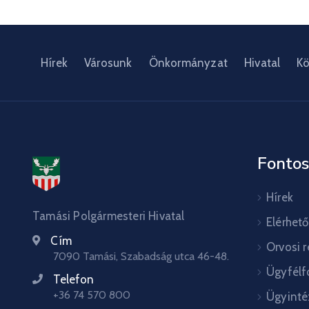
Hírek
Városunk
Önkormányzat
Hivatal
Kö
Fontos
Hírek
Tamási Polgármesteri Hivatal
Elérhet
Cím
Orvosi 
7090 Tamási, Szabadság utca 46-48.
Ügyfélf
Telefon
+36 74 570 800
Ügyinté