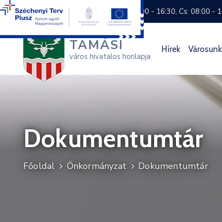
+36 74 570 800
H: 8:00 - 16:30, Cs: 08:00 - 
TAMÁSI
Hírek
Városunk
város hivatalos honlapja
Dokumentumtár
Főoldal
Önkormányzat
Dokumentumtár