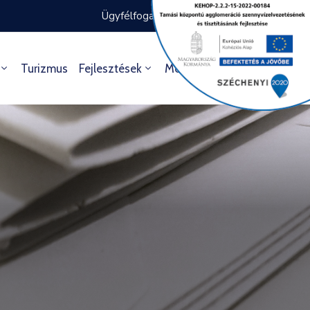
Ügyfélfogadás rendje
Ügyintézés
Turizmus
Fejlesztések
Média
Kultúra