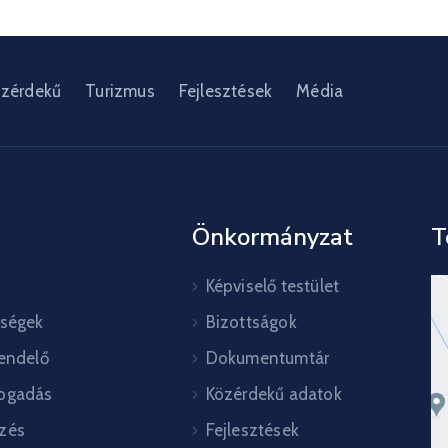
zérdekű
Turizmus
Fejlesztések
Média
Önkormányzat
T
Képviselő testület
őségek
Bizottságok
rendelő
Dokumentumtár
ogadás
Közérdekű adatok
zés
Fejlesztések