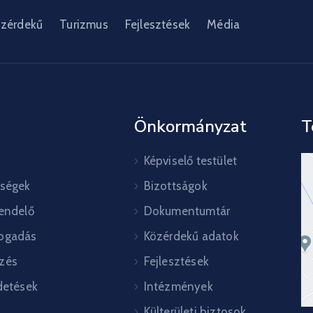
zérdekű
Turizmus
Fejlesztések
Média
Önkormányzat
T
Képviselő testület
őségek
Bizottságok
rendelő
Dokumentumtár
ogadás
Közérdekű adatok
zés
Fejlesztések
detések
Intézmények
Külterületi biztosok