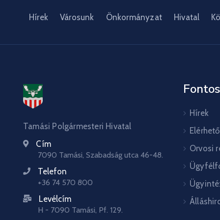
Hírek
Városunk
Önkormányzat
Hivatal
Kö
Fontos
Hírek
Tamási Polgármesteri Hivatal
Elérhet
Cím
Orvosi 
7090 Tamási, Szabadság utca 46-48.
Ügyfélf
Telefon
+36 74 570 800
Ügyinté
Levélcím
Álláshir
H - 7090 Tamási, Pf. 129.