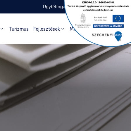
Ügyfélfogadás rendje
Ügyintézés
Turizmus
Fejlesztések
Média
Kultúra