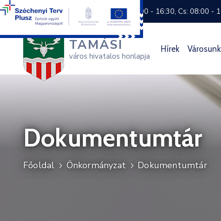
+36 74 570 800
H: 8:00 - 16:30, Cs: 08:00 - 
TAMÁSI
Hírek
Városunk
város hivatalos honlapja
Dokumentumtár
Főoldal
Önkormányzat
Dokumentumtár