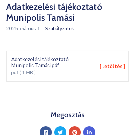
Adatkezelési tájékoztató
Kultúra
Munipolis Tamási
Keresés
2025. március 1.
Szabályzatok
Adatkezelési tájékoztató
Munipolis Tamási.pdf
[ letöltés ]
pdf
( 1 MB )
Megosztás