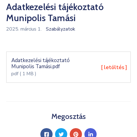
Adatkezelési tájékoztató
Kultúra
Munipolis Tamási
Keresés
2025. március 1.
Szabályzatok
Adatkezelési tájékoztató
Munipolis Tamási.pdf
[ letöltés ]
pdf
( 1 MB )
Megosztás