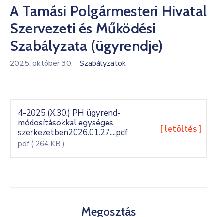
A Tamási Polgármesteri Hivatal
Kultúra
Szervezeti és Működési
Keresés
Szabályzata (ügyrendje)
2025. október 30.
Szabályzatok
4-2025 (X.30.) PH ügyrend-
módosításokkal egységes
[ letöltés ]
szerkezetben2026.01.27....pdf
pdf
( 264 KB )
Megosztás