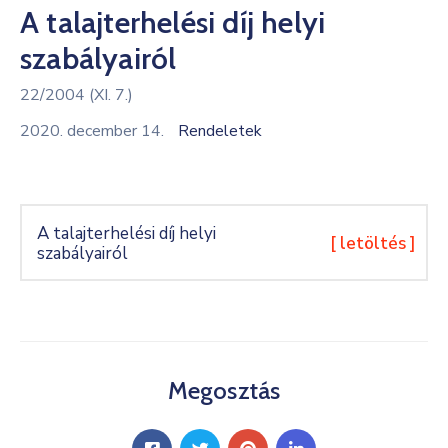
A talajterhelési díj helyi
Kultúra
szabályairól
Keresés
22/2004 (XI. 7.)
2020. december 14.
Rendeletek
A talajterhelési díj helyi
[ letöltés ]
szabályairól
Megosztás