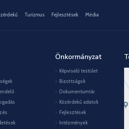
zérdekű
Turizmus
Fejlesztések
Média
Önkormányzat
T
Képviselő testület
őségek
Bizottságok
rendelő
Dokumentumtár
ogadás
Közérdekű adatok
zés
Fejlesztések
detések
Intézmények