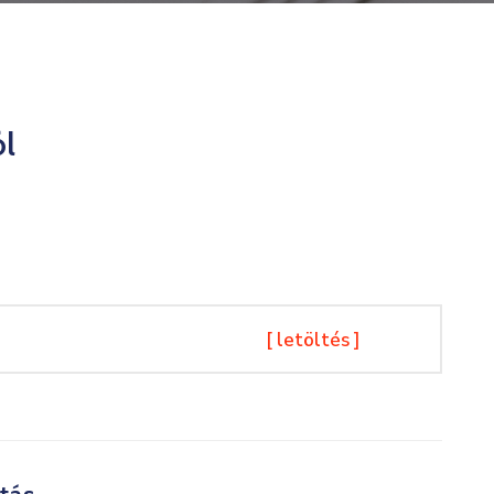
ól
[ letöltés ]