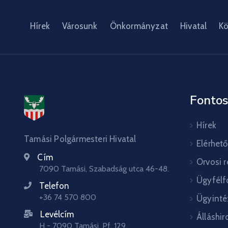
Hírek
Városunk
Önkormányzat
Hivatal
Kö
Fontos
Hírek
Tamási Polgármesteri Hivatal
Elérhet
Cím
Orvosi 
7090 Tamási, Szabadság utca 46-48.
Ügyfélf
Telefon
+36 74 570 800
Ügyinté
Levélcím
Álláshir
H - 7090 Tamási, Pf. 129.