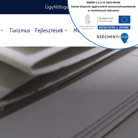
Ügyfélfogadás rendje
Ügyintézés
Turizmus
Fejlesztések
Média
Kultúra