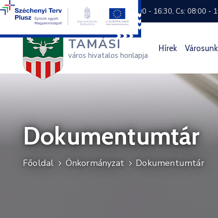
+36 74 570 800
H: 8:00 - 16:30, Cs: 08:00 - 
TAMÁSI
Hírek
Városunk
város hivatalos honlapja
Dokumentumtár
Főoldal
Önkormányzat
Dokumentumtár