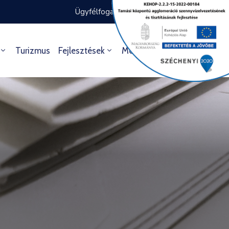
Ügyfélfogadás rendje
Ügyintézés
Turizmus
Fejlesztések
Média
Kultúra