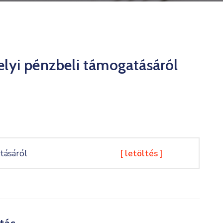
helyi pénzbeli támogatásáról
atásáról
[ letöltés ]