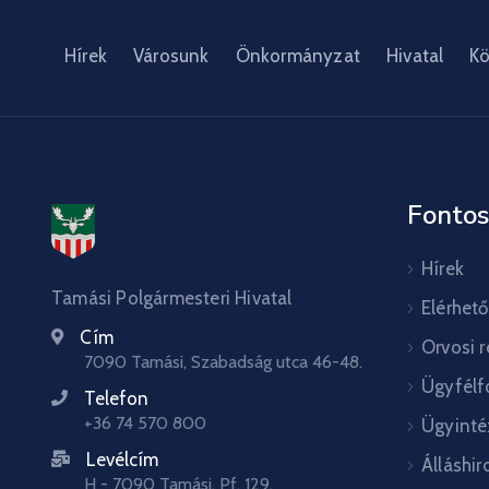
Hírek
Városunk
Önkormányzat
Hivatal
Kö
Fontos
Hírek
Tamási Polgármesteri Hivatal
Elérhet
Cím
Orvosi 
7090 Tamási, Szabadság utca 46-48.
Ügyfélf
Telefon
+36 74 570 800
Ügyinté
Levélcím
Álláshir
H - 7090 Tamási, Pf. 129.