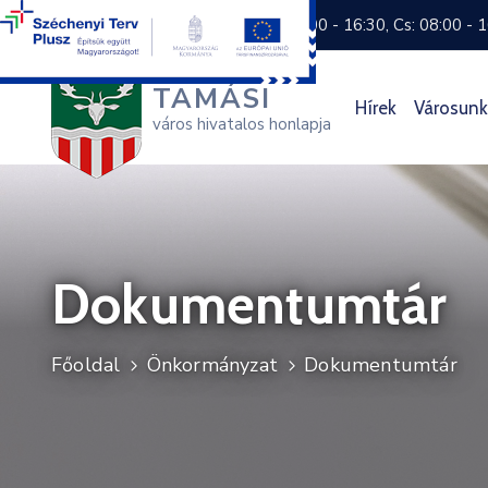
+36 74 570 800
H: 8:00 - 16:30, Cs: 08:00 - 
TAMÁSI
Hírek
Városunk
város hivatalos honlapja
Dokumentumtár
Főoldal
Önkormányzat
Dokumentumtár