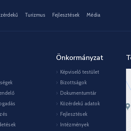
zérdekű
Turizmus
Fejlesztések
Média
Önkormányzat
T
Képviselő testület
őségek
Bizottságok
rendelő
Dokumentumtár
ogadás
Közérdekű adatok
zés
Fejlesztések
detések
Intézmények