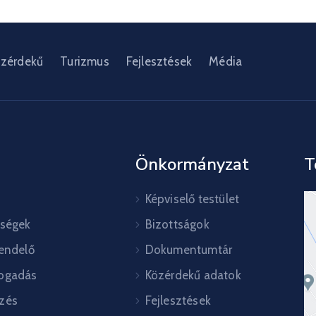
zérdekű
Turizmus
Fejlesztések
Média
Önkormányzat
T
Képviselő testület
őségek
Bizottságok
rendelő
Dokumentumtár
ogadás
Közérdekű adatok
zés
Fejlesztések