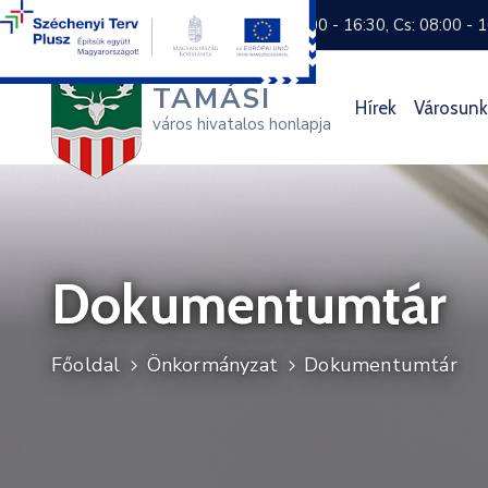
+36 74 570 800
H: 8:00 - 16:30, Cs: 08:00 - 
TAMÁSI
Hírek
Városunk
város hivatalos honlapja
Dokumentumtár
Főoldal
Önkormányzat
Dokumentumtár