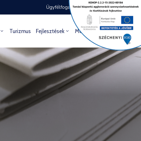
Ügyfélfogadás rendje
Ügyintézés
Turizmus
Fejlesztések
Média
Kultúra