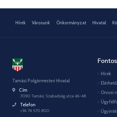
Hírek
Városunk
Önkormányzat
Hivatal
Kö
Fontos
Hírek
Tamási Polgármesteri Hivatal
Elérhet
Cím
Orvosi 
7090 Tamási, Szabadság utca 46-48.
Ügyfélf
Telefon
+36 74 570 800
Ügyinté