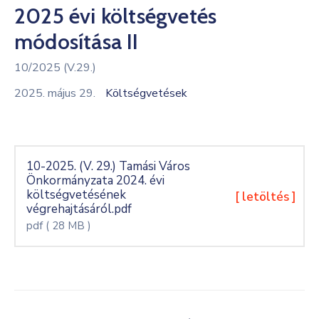
2025 évi költségvetés
Kultúra
módosítása II
Keresés
10/2025 (V.29.)
2025. május 29.
Költségvetések
10-2025. (V. 29.) Tamási Város
Önkormányzata 2024. évi
költségvetésének
[ letöltés ]
végrehajtásáról.pdf
pdf
( 28 MB )