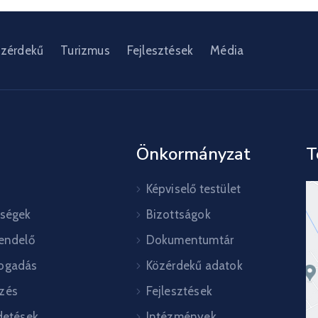
zérdekű
Turizmus
Fejlesztések
Média
Önkormányzat
T
Képviselő testület
őségek
Bizottságok
rendelő
Dokumentumtár
ogadás
Közérdekű adatok
zés
Fejlesztések
detések
Intézmények