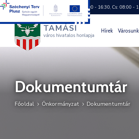
+36 74 570 800
H: 8:00 - 16:30, Cs: 08:00 - 
TAMÁSI
Hírek
Városunk
város hivatalos honlapja
Dokumentumtár
Főoldal
Önkormányzat
Dokumentumtár