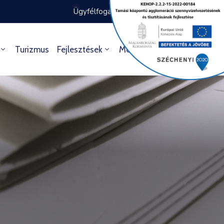
Ügyfélfogadás rendje
Ügyintézés
Turizmus
Fejlesztések
Média
Kultúra