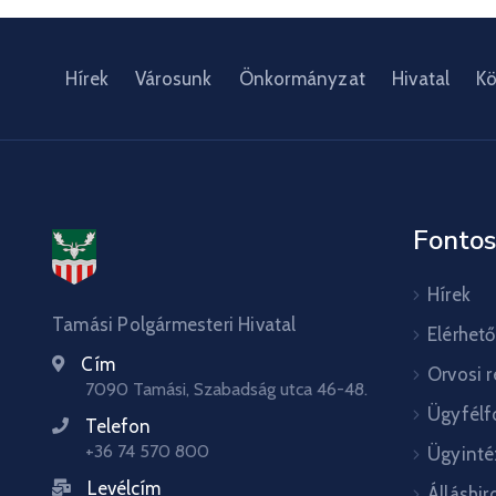
Hírek
Városunk
Önkormányzat
Hivatal
Kö
Fontos
Hírek
Tamási Polgármesteri Hivatal
Elérhet
Cím
Orvosi 
7090 Tamási, Szabadság utca 46-48.
Ügyfélf
Telefon
+36 74 570 800
Ügyinté
Levélcím
Álláshir