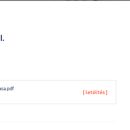
I.
sa.pdf
[ letöltés ]