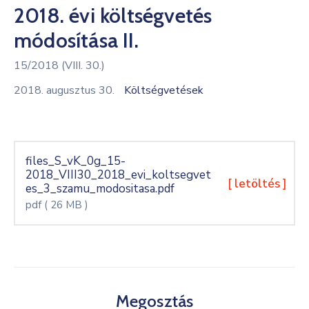
2018. évi költségvetés
Kultúra
módosítása II.
Keresés
15/2018 (VIII. 30.)
2018. augusztus 30.
Költségvetések
files_S_vK_0g_15-
2018_VIII30_2018_evi_koltsegvet
[ letöltés ]
es_3_szamu_modositasa.pdf
pdf
( 26 MB )
Megosztás