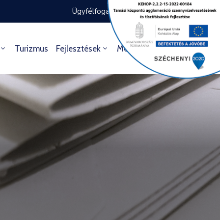
Ügyfélfogadás rendje
Ügyintézés
Turizmus
Fejlesztések
Média
Kultúra