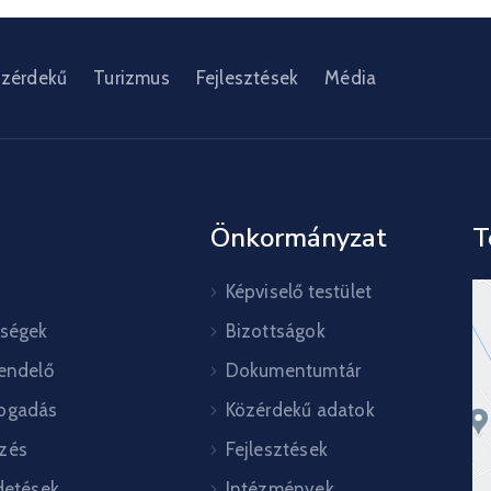
zérdekű
Turizmus
Fejlesztések
Média
Önkormányzat
T
Képviselő testület
őségek
Bizottságok
rendelő
Dokumentumtár
ogadás
Közérdekű adatok
zés
Fejlesztések
detések
Intézmények