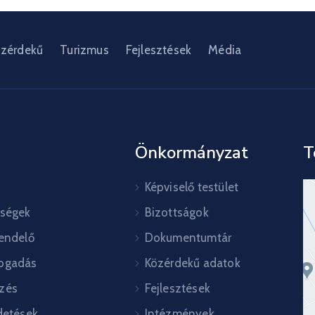
zérdekű
Turizmus
Fejlesztések
Média
Önkormányzat
T
Képviselő testület
őségek
Bizottságok
rendelő
Dokumentumtár
ogadás
Közérdekű adatok
zés
Fejlesztések
detések
Intézmények