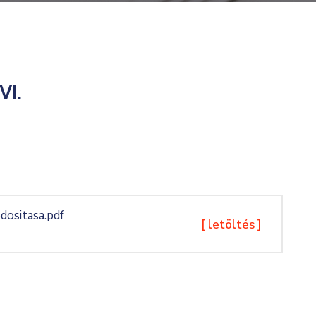
VI.
ositasa.pdf
[ letöltés ]