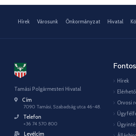
Hírek
Városunk
Önkormányzat
Hivatal
Kö
Fontos
Hírek
Tamási Polgármesteri Hivatal
Elérhet
Cím
Orvosi 
7090 Tamási, Szabadság utca 46-48.
Ügyfélf
Telefon
+36 74 570 800
Ügyinté
Levélcím
Álláshir