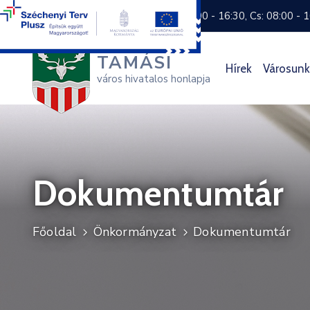
+36 74 570 800
H: 8:00 - 16:30, Cs: 08:00 - 
TAMÁSI
Hírek
Városunk
város hivatalos honlapja
Dokumentumtár
Főoldal
Önkormányzat
Dokumentumtár