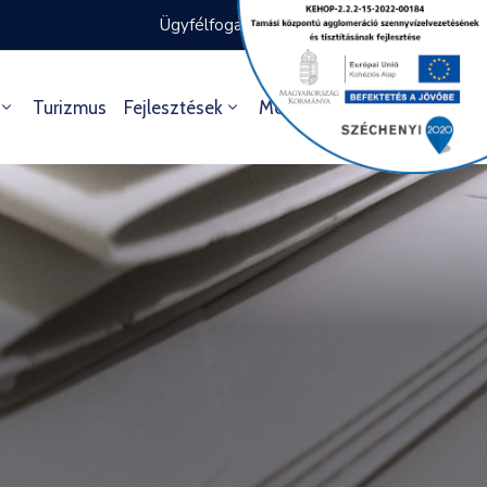
Ügyfélfogadás rendje
Ügyintézés
Turizmus
Fejlesztések
Média
Kultúra