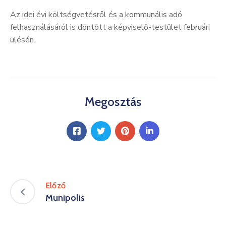
Kultúra
Az idei évi költségvetésről és a kommunális adó
felhasználásáról is döntött a képviselő-testület februári
Keresés
ülésén.
Megosztás
Előző
Munipolis