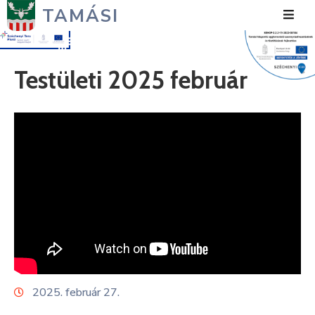
TAMÁSI
Hírek
Testületi 2025 február
Városunk
Önkormányzat
Polgármesteri
Hivatal
Közérdekű
Turizmus
Fejlesztések
2025. február 27.
Média