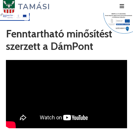
TAMÁSI
Hírek
Fenntartható minősítést
Városunk
szerzett a DámPont
Önkormányzat
Polgármesteri
Hivatal
Közérdekű
Turizmus
Fejlesztések
Média