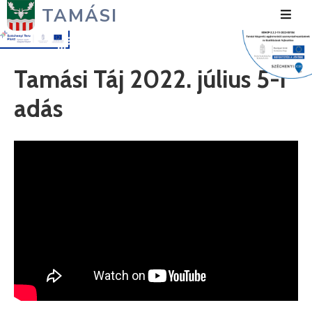
TAMÁSI
Hírek
Tamási Táj 2022. július 5-i
Városunk
adás
Önkormányzat
Polgármesteri
Hivatal
Közérdekű
Turizmus
Fejlesztések
Média