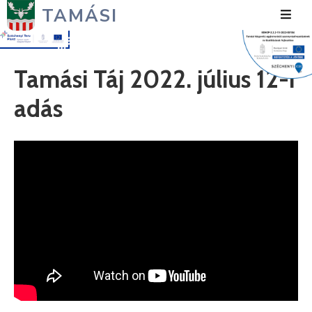
TAMÁSI
Hírek
Tamási Táj 2022. július 12-i
Városunk
adás
Önkormányzat
Polgármesteri
Hivatal
Közérdekű
Turizmus
Fejlesztések
Média