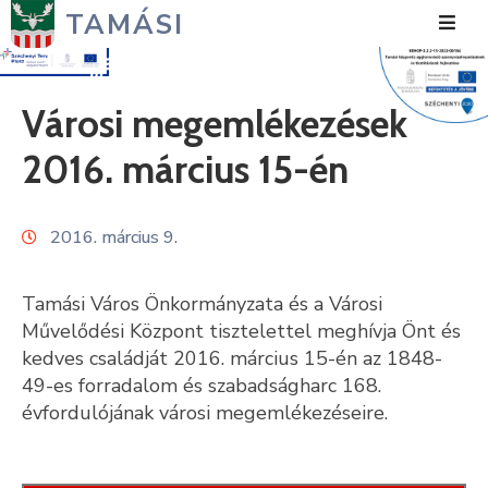
TAMÁSI
Hírek
Városi megemlékezések
Városunk
2016. március 15-én
Önkormányzat
2016. március 9.
Polgármesteri
Hivatal
Tamási Város Önkormányzata és a Városi
Közérdekű
Művelődési Központ tisztelettel meghívja Önt és
kedves családját 2016. március 15-én az 1848-
Turizmus
49-es forradalom és szabadságharc 168.
évfordulójának városi megemlékezéseire.
Fejlesztések
Média