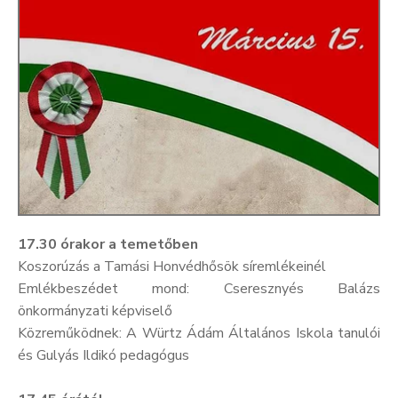
Kultúra
Keresés
17.30 órakor a temetőben
Koszorúzás a Tamási Honvédhősök síremlékeinél
Emlékbeszédet mond: Cseresznyés Balázs
önkormányzati képviselő
Közreműködnek: A Würtz Ádám Általános Iskola tanulói
és Gulyás Ildikó pedagógus