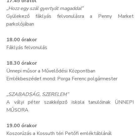
17.45 órától
„Hozz egy szál gyertyát magaddal”
Gyülekező fáklyás felvonulásra a Penny Market
parkolójában
18.00 órakor
Fáklyás felvonulás
18.30 órakor
Ünnepi műsor a Művelődési Központban
Emlékbeszédet mond: Porga Ferenc polgármester
„SZABADSÁG, SZERELEM”
A vályi péter szakképző iskola tanulóinak ÜNNEPI
MŰSORA
19.00 órakor
Koszorúzás a Kossuth téri Petőfi emléktáblánál