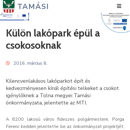
TAMÁSI
Hírek
Külön lakópark épül a
Városunk
csokosoknak
Önkormányzat
2016. március 8.
Polgármesteri
Hivatal
Kilencvenlakásos lakóparkot épít és
Közérdekű
kedvezményesen kínál építési telkeket a csokot
igénylőknek a Tolna megyei Tamási
Turizmus
önkormányzata, jelentette az MTI.
Fejlesztések
A 8200 lakosú város fideszes polgármestere, Porga
Média
Ferenc kedden jelentette be az önkormányzat projektjét,