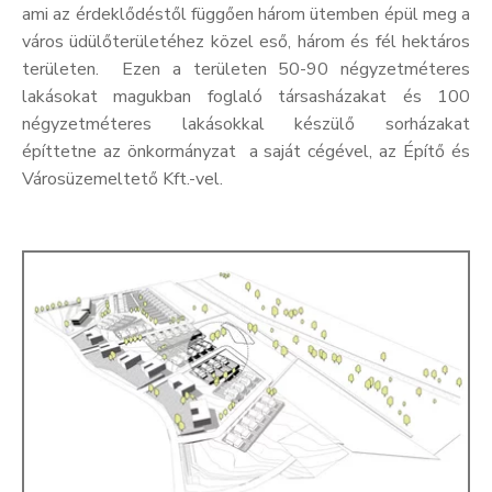
ami az érdeklődéstől függően három ütemben épül meg a
Kultúra
város üdülőterületéhez közel eső, három és fél hektáros
területen. Ezen a területen 50-90 négyzetméteres
Keresés
lakásokat magukban foglaló társasházakat és 100
négyzetméteres lakásokkal készülő sorházakat
építtetne az önkormányzat a saját cégével, az Építő és
Városüzemeltető Kft.-vel.