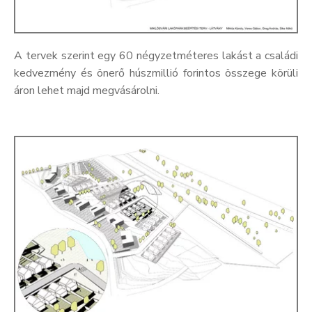
A tervek szerint egy 60 négyzetméteres lakást a családi
kedvezmény és önerő húszmillió forintos összege körüli
áron lehet majd megvásárolni.