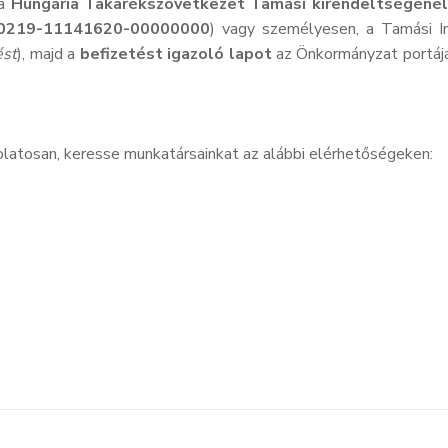
 a
Hungária Takarékszövetkezet Tamási kirendeltségénél
0219-11141620-00000000
) vagy személyesen, a Tamási In
ést
), majd a
befizetést igazoló lapot
az Önkormányzat portájá
latosan, keresse munkatársainkat az alábbi elérhetőségeken: