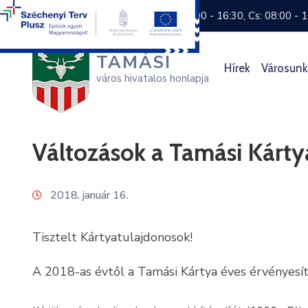
+36 74 570 800
H: 8:00 - 16:30, Cs: 08:00 - 
TAMÁSI
Hírek
Városunk
város hivatalos honlapja
Változások a Tamási Kárty
2018. január 16.
Tisztelt Kártyatulajdonosok!
A 2018-as évtől a Tamási Kártya éves érvényesít