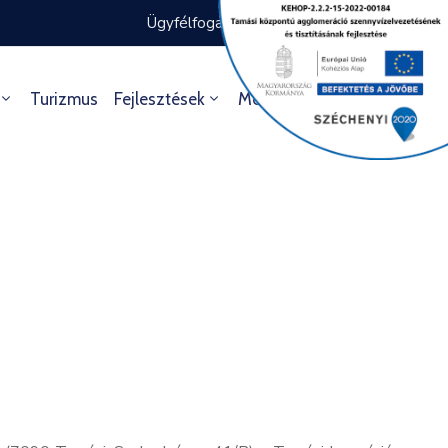
Ügyfélfogadás rendje
Ügyintézés
Turizmus
Fejlesztések
Média
Kultúra