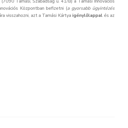
(7090 Tamási, Szabadság u. 41/B) a Tamási Innovációs
novációs Központban befizetni (
a gyorsabb ügyintézés
ra visszahozni, azt a Tamási Kártya
igénylőlappal
és az