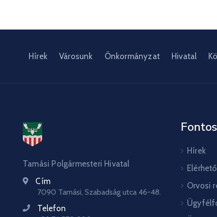
Hírek
Városunk
Önkormányzat
Hivatal
Kö
Fontos
Hírek
Tamási Polgármesteri Hivatal
Elérhet
Cím
Orvosi 
7090 Tamási, Szabadság utca 46-48.
Ügyfélf
Telefon