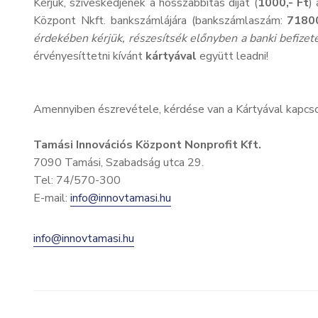
Kérjük, szíveskedjenek a hosszabbítás díját (
1000,- Ft
)
Központ Nkft. bankszámlájára (bankszámlaszám:
7180
érdekében kérjük, részesítsék előnyben a banki befizet
érvényesíttetni kívánt
kártyával
együtt leadni!
Amennyiben észrevétele, kérdése van a Kártyával kapcso
Tamási Innovációs Központ Nonprofit Kft.
7090 Tamási, Szabadság utca 29.
Tel: 74/570-300
E-mail:
info@innovtamasi.hu
info@innovtamasi.hu