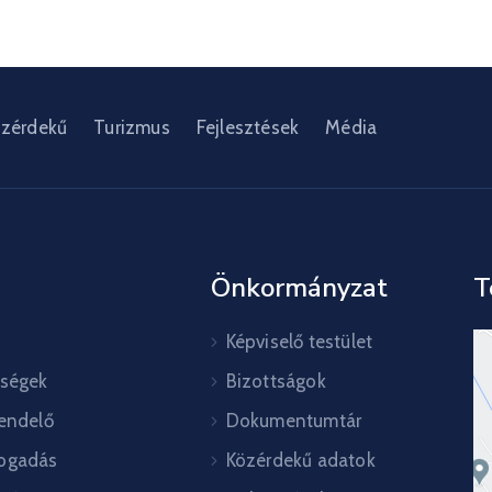
zérdekű
Turizmus
Fejlesztések
Média
Önkormányzat
T
Képviselő testület
őségek
Bizottságok
rendelő
Dokumentumtár
ogadás
Közérdekű adatok