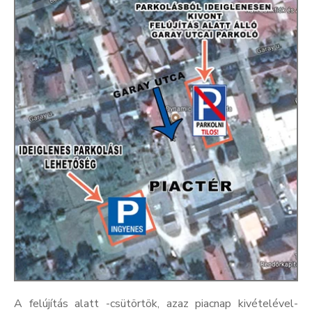
Kultúra
Keresés
A felújítás alatt -csütörtök, azaz piacnap kivételével-