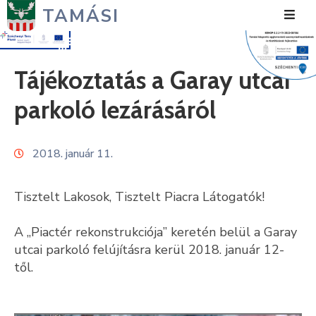
TAMÁSI
Hírek
Tájékoztatás a Garay utcai
Városunk
parkoló lezárásáról
Önkormányzat
2018. január 11.
Polgármesteri
Hivatal
Tisztelt Lakosok, Tisztelt Piacra Látogatók!
Közérdekű
A „Piactér rekonstrukciója” keretén belül a Garay
Turizmus
utcai parkoló felújításra kerül 2018. január 12-
től.
Fejlesztések
Média