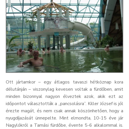
Ott jártamkor – egy átlagos tavaszi hétköznap kora
délutánján – viszonylag kevesen voltak a fürdőben, amit
minden bizonnyal nagyon élveztek azok, akik ezt az
időpontot választották a „pancsolásra”. Killer József is jól
érezte magát, és nem csak annak köszönhetően, hogy a
nyugdíjazását ünnepelte. Mint elmondta, 10-15 éve jár
Nagylókról a Tamási fürdőbe, évente 5-6 alkalommal is.