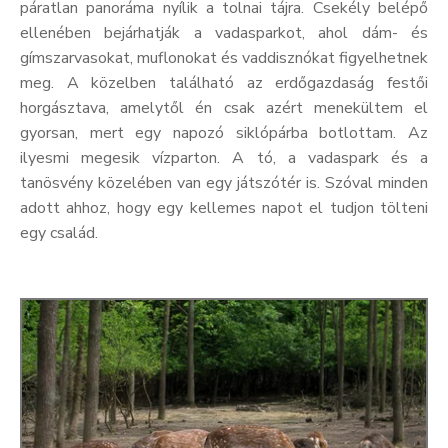
páratlan panoráma nyílik a tolnai tájra. Csekély belépő
ellenében bejárhatják a vadasparkot, ahol dám- és
gímszarvasokat, muflonokat és vaddisznókat figyelhetnek
meg. A közelben található az erdőgazdaság festői
horgásztava, amelytől én csak azért menekültem el
gyorsan, mert egy napozó siklópárba botlottam. Az
ilyesmi megesik vízparton. A tó, a vadaspark és a
tanösvény közelében van egy játszótér is. Szóval minden
adott ahhoz, hogy egy kellemes napot el tudjon tölteni
egy család.