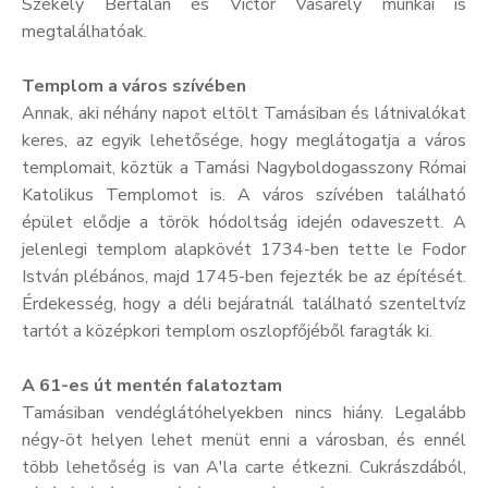
Székely Bertalan és Victor Vasarely munkái is
megtalálhatóak.
Templom a város szívében
Annak, aki néhány napot eltölt Tamásiban és látnivalókat
keres, az egyik lehetősége, hogy meglátogatja a város
templomait, köztük a Tamási Nagyboldogasszony Római
Katolikus Templomot is. A város szívében található
épület elődje a török hódoltság idején odaveszett. A
jelenlegi templom alapkövét 1734-ben tette le Fodor
István plébános, majd 1745-ben fejezték be az építését.
Érdekesség, hogy a déli bejáratnál található szenteltvíz
tartót a középkori templom oszlopfőjéből faragták ki.
A 61-es út mentén falatoztam
Tamásiban vendéglátóhelyekben nincs hiány. Legalább
négy-öt helyen lehet menüt enni a városban, és ennél
több lehetőség is van A'la carte étkezni. Cukrászdából,