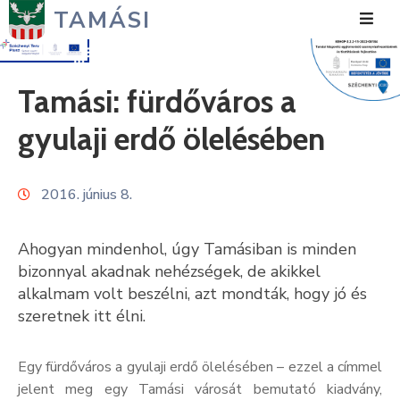
TAMÁSI
Hírek
Tamási: fürdőváros a
Városunk
gyulaji erdő ölelésében
Önkormányzat
2016. június 8.
Polgármesteri
Hivatal
Ahogyan mindenhol, úgy Tamásiban is minden
Közérdekű
bizonnyal akadnak nehézségek, de akikkel
alkalmam volt beszélni, azt mondták, hogy jó és
Turizmus
szeretnek itt élni.
Fejlesztések
Egy fürdőváros a gyulaji erdő ölelésében – ezzel a címmel
Média
jelent meg egy Tamási városát bemutató kiadvány,