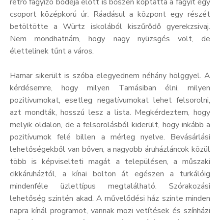
retró fagyizó bódéja előtt is bőszen koptatta a fagyit egy
csoport középkorú úr. Ráadásul a központ egy részét
betöltötte a Würtz iskolából kiszűrődő gyerekzsivaj.
Nem mondhatnám, hogy nagy nyüzsgés volt, de
élettelinek tűnt a város.
Hamar sikerült is szóba elegyednem néhány hölggyel. A
kérdésemre, hogy milyen Tamásiban élni, milyen
pozitívumokat, esetleg negatívumokat lehet felsorolni,
azt mondták, hosszú lesz a lista. Megkérdeztem, hogy
melyik oldalon, de a felsorolásból kiderült, hogy inkább a
pozitívumok felé billen a mérleg nyelve. Bevásárlási
lehetőségekből van bőven, a nagyobb áruházláncok közül
több is képviselteti magát a településen, a műszaki
cikkáruháztól, a kínai bolton át egészen a turkálóig
mindenféle üzlettípus megtalálható. Szórakozási
lehetőség szintén akad. A művelődési ház szinte minden
napra kínál programot, vannak mozi vetítések és színházi