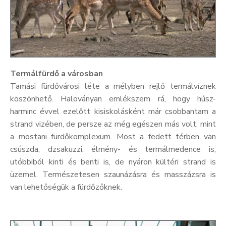
Termálfürdő a városban
Tamási fürdővárosi léte a mélyben rejlő termálvíznek
köszönhető. Haloványan emlékszem rá, hogy húsz-
harminc évvel ezelőtt kisiskolásként már csobbantam a
strand vizében, de persze az még egészen más volt, mint
a mostani fürdőkomplexum. Most a fedett térben van
csúszda, dzsakuzzi, élmény- és termálmedence is,
utóbbiból kinti és benti is, de nyáron kültéri strand is
üzemel. Természetesen szaunázásra és masszázsra is
van lehetőségük a fürdőzőknek.