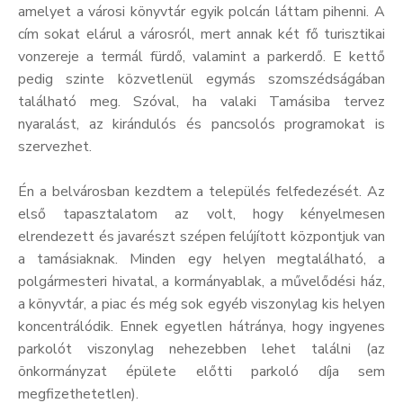
amelyet a városi könyvtár egyik polcán láttam pihenni. A
Kultúra
cím sokat elárul a városról, mert annak két fő turisztikai
vonzereje a termál fürdő, valamint a parkerdő. E kettő
Keresés
pedig szinte közvetlenül egymás szomszédságában
található meg. Szóval, ha valaki Tamásiba tervez
nyaralást, az kirándulós és pancsolós programokat is
szervezhet.
Én a belvárosban kezdtem a település felfedezését. Az
első tapasztalatom az volt, hogy kényelmesen
elrendezett és javarészt szépen felújított központjuk van
a tamásiaknak. Minden egy helyen megtalálható, a
polgármesteri hivatal, a kormányablak, a művelődési ház,
a könyvtár, a piac és még sok egyéb viszonylag kis helyen
koncentrálódik. Ennek egyetlen hátránya, hogy ingyenes
parkolót viszonylag nehezebben lehet találni (az
önkormányzat épülete előtti parkoló díja sem
megfizethetetlen).