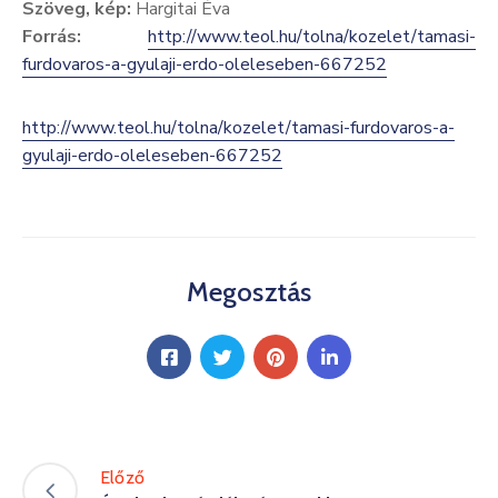
Szöveg, kép:
Hargitai Éva
Forrás:
http://www.teol.hu/tolna/kozelet/tamasi-
furdovaros-a-gyulaji-erdo-oleleseben-667252
http://www.teol.hu/tolna/kozelet/tamasi-furdovaros-a-
gyulaji-erdo-oleleseben-667252
Megosztás
Előző