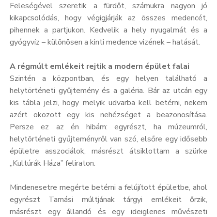
Feleségével szeretik a fürdőt, számukra nagyon jó
kikapcsolódás, hogy végigjárják az összes medencét,
pihennek a partjukon. Kedvelik a hely nyugalmát és a
gyógyvíz – különösen a kinti medence vizének – hatását.
A régmúlt emlékeit rejtik a modern épület falai
Szintén a központban, és egy helyen található a
helytörténeti gyűjtemény és a galéria. Bár az utcán egy
kis tábla jelzi, hogy melyik udvarba kell betérni, nekem
azért okozott egy kis nehézséget a beazonosítása.
Persze ez az én hibám: egyrészt, ha múzeumról,
helytörténeti gyűjteményről van szó, elsőre egy idősebb
épületre asszociálok, másrészt átsiklottam a szürke
„Kultúrák Háza” feliraton.
Mindenesetre megérte betérni a felújított épületbe, ahol
egyrészt Tamási múltjának tárgyi emlékeit őrzik,
másrészt egy állandó és egy ideiglenes művészeti