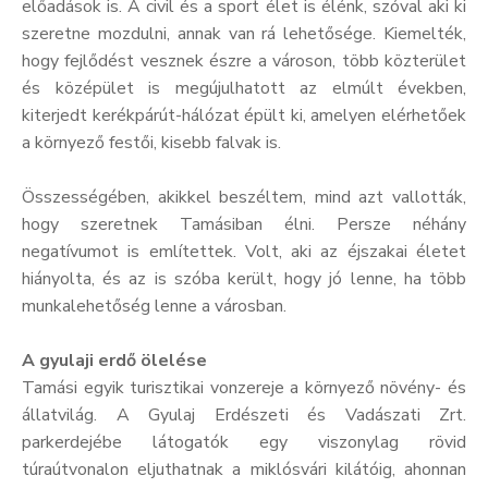
előadások is. A civil és a sport élet is élénk, szóval aki ki
szeretne mozdulni, annak van rá lehetősége. Kiemelték,
hogy fejlődést vesznek észre a városon, több közterület
és középület is megújulhatott az elmúlt években,
kiterjedt kerékpárút-hálózat épült ki, amelyen elérhetőek
a környező festői, kisebb falvak is.
Összességében, akikkel beszéltem, mind azt vallották,
hogy szeretnek Tamásiban élni. Persze néhány
negatívumot is említettek. Volt, aki az éjszakai életet
hiányolta, és az is szóba került, hogy jó lenne, ha több
munkalehetőség lenne a városban.
A gyulaji erdő ölelése
Tamási egyik turisztikai vonzereje a környező növény- és
állatvilág. A Gyulaj Erdészeti és Vadászati Zrt.
parkerdejébe látogatók egy viszonylag rövid
túraútvonalon eljuthatnak a miklósvári kilátóig, ahonnan