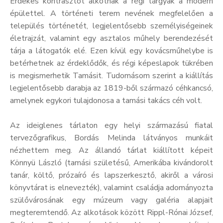
Érdekes kontrasztot alkotnak a régi tárgyak a modern
épülettel. A történeti terem nevének megfelelően a
település történetét, legjelentősebb személyiségeinek
életrajzát, valamint egy asztalos műhely berendezését
tárja a látogatók elé. Ezen kívül egy kovácsműhelybe is
betérhetnek az érdeklődők, és régi képeslapok tükrében
is megismerhetik Tamásit. Tudomásom szerint a kiállítás
legjelentősebb darabja az 1819-ből származó céhkancsó,
amelynek egykori tulajdonosa a tamási takács céh volt.
Az ideiglenes tárlaton egy helyi származású fiatal
tervezőgrafikus, Bordás Melinda látványos munkáit
nézhettem meg. Az állandó tárlat kiállított képeit
Könnyü László (tamási születésű, Amerikába kivándorolt
tanár, költő, prózaíró és lapszerkesztő, akiről a városi
könyvtárat is elnevezték), valamint családja adományozta
szülővárosának egy múzeum vagy galéria alapjait
megteremtendő. Az alkotások között Rippl-Rónai József,