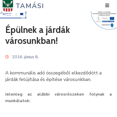
TAMÁSI
Hírek
Épülnek a járdák
Városunk
városunkban!
Önkormányzat
2016. június 8.
Polgármesteri
Hivatal
A kommunális adó összegéből elkezdődött a
Közérdekű
járdák felújítása és építése városunkban.
Turizmus
Jelenleg az alábbi városrészeken folynak a
Fejlesztések
munkálatok:
Média