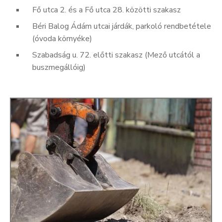
Fő utca 2. és a Fő utca 28. közötti szakasz
Kultúra
Béri Balog Ádám utcai járdák, parkoló rendbetétele
Keresés
(óvoda környéke)
Szabadság u. 72. előtti szakasz (Mező utcától a
buszmegállóig)