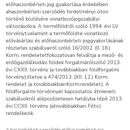
előhaszonbérleti jog gyakorlása érdekében
Kultúra
ahaszonbérleti szerződés hirdetményi úton
történő közlésére vonatkozójogszabályi
Keresés
változásokra. A termőföldről szóló 1994. évi LV.
törvényt,valamint a termőföldre vonatkozó
elővásárlási és előhaszonbérleti joggyakorlásának
részletes szabályairól szóló 16/2002. (II. 18.)
Korm. rendeletetfokozatosan felváltja a mező- és
erdőgazdálkodási földek forgalmárólszóló 2013.
évi CXXII. törvény (a továbbiakban: földforgalmi
törvény),illetve a 474/2013. (XII. 12.) Korm.
rendelet (a továbbiakban:Korm.rendelet). A
földforgalmi törvénnyel kapcsolatos átmeneti
szabályokról alépcsőzetesen hatályba lépő 2013.
évi CCXII. törvény (atovábbiakban: Fétv.)
rendelkezik.
A haszonbérleti szerződés előhaszonbérleti jog