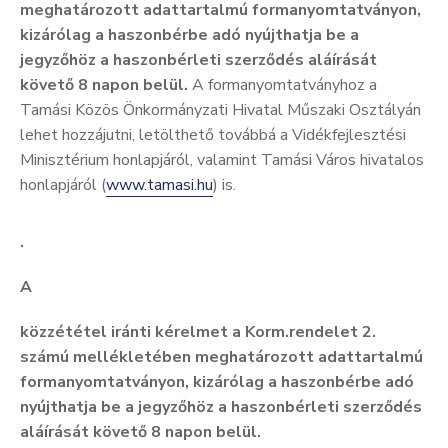
meghatározott adattartalmú formanyomtatványon,
kizárólag a haszonbérbe adó nyújthatja be a
jegyzőhöz a haszonbérleti szerződés aláírását
követő 8 napon belül.
A formanyomtatványhoz a
Tamási Közös Önkormányzati Hivatal Műszaki Osztályán
lehet hozzájutni, letölthető továbbá a Vidékfejlesztési
Minisztérium honlapjáról, valamint Tamási Város hivatalos
honlapjáról (
www.tamasi.hu
) is.
.
A
közzététel iránti kérelmet a Korm.rendelet 2.
számú mellékletében meghatározott adattartalmú
formanyomtatványon, kizárólag a haszonbérbe adó
nyújthatja be a jegyzőhöz a haszonbérleti szerződés
aláírását követő 8 napon belül.