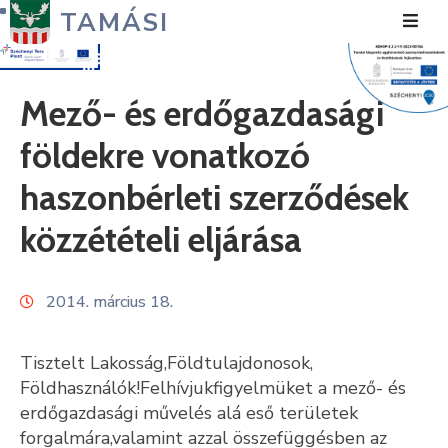
TAMÁSI
Hírek
Mező- és erdőgazdasági
Városunk
földekre vonatkozó
Önkormányzat
haszonbérleti szerződések
Polgármesteri
közzétételi eljárása
Hivatal
Közérdekű
2014. március 18.
Turizmus
Tisztelt Lakosság,Földtulajdonosok,
Fejlesztések
Földhasználók!Felhívjukfigyelmüket a mező- és
erdőgazdasági művelés alá eső területek
Média
forgalmára,valamint azzal összefüggésben az