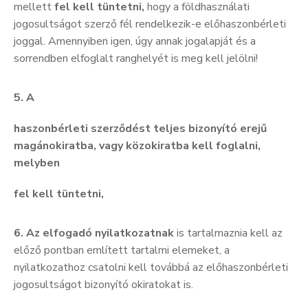
mellett
fel kell tüntetni,
hogy a földhasználati
jogosultságot szerző fél rendelkezik-e előhaszonbérleti
joggal. Amennyiben igen, úgy annak jogalapját és a
sorrendben elfoglalt ranghelyét is meg kell jelölni!
5. A
haszonbérleti szerződést teljes bizonyító erejű
magánokiratba, vagy közokiratba kell foglalni,
melyben
fel kell tüntetni,
6. Az elfogadó nyilatkozatnak
is tartalmaznia kell az
előző pontban említett tartalmi elemeket, a
nyilatkozathoz csatolni kell továbbá az előhaszonbérleti
jogosultságot bizonyító okiratokat is.