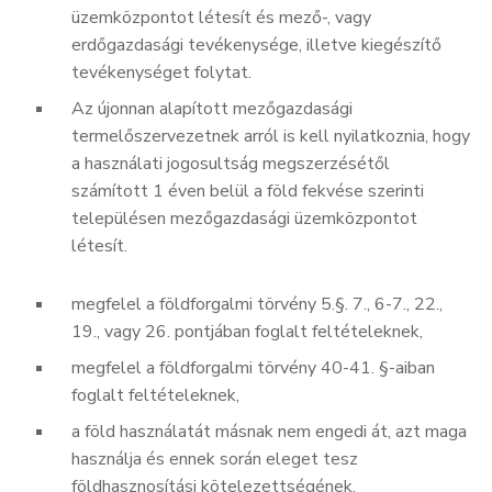
üzemközpontot létesít és mező-, vagy
erdőgazdasági tevékenysége, illetve kiegészítő
tevékenységet folytat.
Az újonnan alapított mezőgazdasági
termelőszervezetnek arról is kell nyilatkoznia, hogy
a használati jogosultság megszerzésétől
számított 1 éven belül a föld fekvése szerinti
településen mezőgazdasági üzemközpontot
létesít.
megfelel a földforgalmi törvény 5.§. 7., 6-7., 22.,
19., vagy 26. pontjában foglalt feltételeknek,
megfelel a földforgalmi törvény 40-41. §-aiban
foglalt feltételeknek,
a föld használatát másnak nem engedi át, azt maga
használja és ennek során eleget tesz
földhasznosítási kötelezettségének,