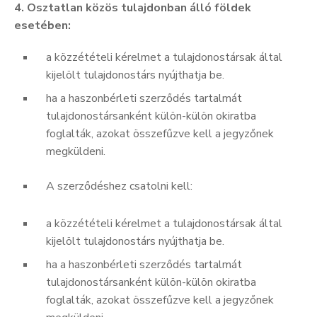
4. Osztatlan közös tulajdonban álló földek
esetében:
a közzétételi kérelmet a tulajdonostársak által
kijelölt tulajdonostárs nyújthatja be.
ha a haszonbérleti szerződés tartalmát
tulajdonostársanként külön-külön okiratba
foglalták, azokat összefűzve kell a jegyzőnek
megküldeni.
A szerződéshez csatolni kell:
a közzétételi kérelmet a tulajdonostársak által
kijelölt tulajdonostárs nyújthatja be.
ha a haszonbérleti szerződés tartalmát
tulajdonostársanként külön-külön okiratba
foglalták, azokat összefűzve kell a jegyzőnek