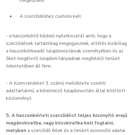
megküldeni.
A szerződéshez csatolni kell:
- a haszonbérlő írásbeli nyilatkozatát arról, hogy a
szerződések tartalmilag megegyeznek, eltérés kizárólag
a haszonbérbeadó tulajdonostársak személyében és az
őket megillető tulajdoni hányadnak megfelelő terület
tekintetében áll fenn.
- A Korm.rendelet 3. számú melléklete szerinti
adattartalmú, a kérelmező tulajdonostárs által kitöltött
közleményt.
5. A
haszonbérleti szerződést teljes bizonyító erejű
magánokiratba, vagy közokiratba kell foglalni,
melyben
a szerződő felek és a terület azonosító adatai