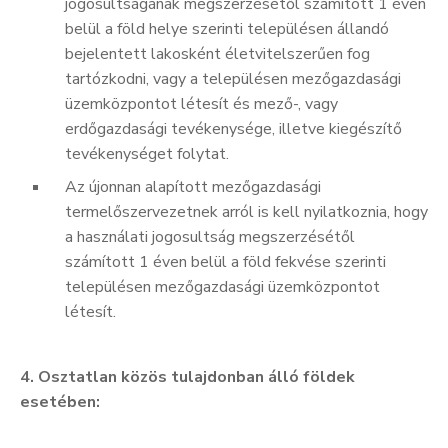
jogosultságának megszerzésétől számított 1 éven
belül a föld helye szerinti településen állandó
bejelentett lakosként életvitelszerűen fog
tartózkodni, vagy a településen mezőgazdasági
üzemközpontot létesít és mező-, vagy
erdőgazdasági tevékenysége, illetve kiegészítő
tevékenységet folytat.
Az újonnan alapított mezőgazdasági
termelőszervezetnek arról is kell nyilatkoznia, hogy
a használati jogosultság megszerzésétől
számított 1 éven belül a föld fekvése szerinti
településen mezőgazdasági üzemközpontot
létesít.
4. Osztatlan közös tulajdonban álló földek
esetében: