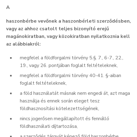
A
haszonbérbe vevőnek a haszonbérleti szerződésben,
vagy az ahhoz csatolt teljes bizonyító erejű
magánokiratban, vagy közokiratban nyilatkoznia kell
az alábbiakról:
megfelel a földforgalmi törvény 5.§. 7., 6-7., 22.,
19., vagy 26. pontjában foglalt feltételeknek,
megfelel a földforgalmi törvény 40-41. §-aiban
foglalt feltételeknek,
a föld használatát másnak nem engedi át, azt maga
használja és ennek során eleget tesz
földhasznosítási kötelezettségének,
nincs jogerősen megállapított és fennálló
földhasználati díjtartozása,
a szerződés tárgyát képező föld haszonbérbe