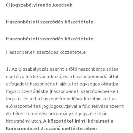
új jogszabályi rendelkezések.
Haszonbérleti szerződés közzététele:
Haszonbérleti szerződés közzététele:
Haszonbérleti szerződés közzététele:
1
.
Az új szabályozás szerint a föld haszonbérbe adása
esetén a földre vonatkozó, és a haszonbérbeadó által
elfogadott haszonbérleti ajánlatot egységes okiratba
foglalt szerződésbe (haszonbérleti szerződésbe) kell
foglalni, és azt a haszonbérbeadónak közölnie kell az
előhaszonbérleti jog jogosultjaival a föld fekvése szerint
illetékes települési önkormányzat jegyzője útján
hirdetményi úton.
A
közzététel iránti kérelmet a
Korm.rendelet 2. számú mellékletében