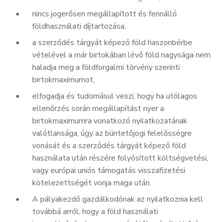
nincs jogerősen megállapított és fennálló
földhasználati díjtartozása,
a szerződés tárgyát képező föld haszonbérbe
vételével a már birtokában lévő föld nagysága nem
haladja meg a földforgalmi törvény szerinti
birtokmaximumot,
elfogadja és tudomásul veszi, hogy ha utólagos
ellenőrzés során megállapítást nyer a
birtokmaximumra vonatkozó nyilatkozatának
valótlansága, úgy az büntetőjogi felelősségre
vonását és a szerződés tárgyát képező föld
használata után részére folyósított költségvetési,
vagy európai uniós támogatás visszafizetési
kötelezettségét vonja maga után.
A pályakezdő gazdálkodónak az nyilatkoznia kell
továbbá arról, hogy a föld használati