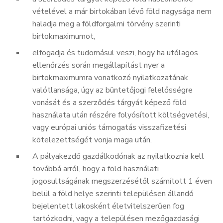
vételével a már birtokában lévő föld nagysága nem
haladja meg a földforgalmi törvény szerinti
birtokmaximumot,
elfogadja és tudomásul veszi, hogy ha utólagos
ellenőrzés során megállapítást nyer a
birtokmaximumra vonatkozó nyilatkozatának
valótlansága, úgy az büntetőjogi felelősségre
vonását és a szerződés tárgyát képező föld
használata után részére folyósított költségvetési,
vagy európai uniós támogatás visszafizetési
kötelezettségét vonja maga után.
A pályakezdő gazdálkodónak az nyilatkoznia kell
továbbá arról, hogy a föld használati
jogosultságának megszerzésétől számított 1 éven
belül a föld helye szerinti településen állandó
bejelentett lakosként életvitelszerűen fog
tartózkodni, vagy a településen mezőgazdasági