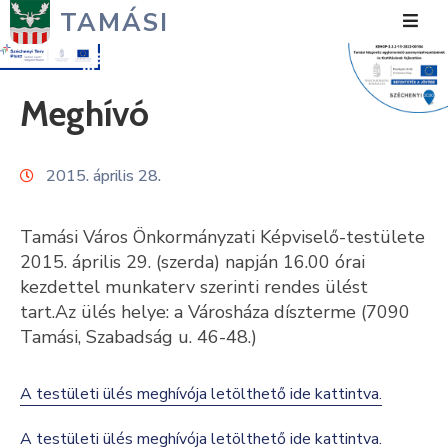
TAMÁSI
Hírek
Meghívó
Városunk
2015. április 28.
Önkormányzat
Polgármesteri
Tamási Város Önkormányzati Képviselő-testülete
Hivatal
2015. április 29. (szerda) napján 16.00 órai
kezdettel munkaterv szerinti rendes ülést
Közérdekű
tart.Az ülés helye: a Városháza díszterme (7090
Tamási, Szabadság u. 46-48.)
Turizmus
Fejlesztések
A testületi ülés meghívója letölthető ide kattintva.
Média
A testületi ülés meghívója letölthető ide kattintva.