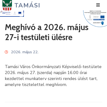
TAMÁSI
Hírek
Meghívó a 2026. május
Városunk
27-i testületi ülésre
Önkormányzat
2026. május 22.
Polgármesteri
Hivatal
Tamási Város Önkormányzati Képviselő-testülete
Közérdekű
2026. május 27. (szerda) napján 16.00 órai
kezdettel munkaterv szerinti rendes ülést tart,
Turizmus
amelyre tisztelettel meghívom.
Fejlesztések
Média