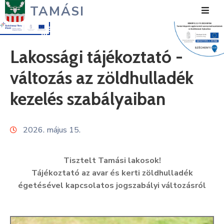
TAMÁSI
Hírek
Lakossági tájékoztató -
Városunk
változás az zöldhulladék
Önkormányzat
kezelés szabályaiban
Polgármesteri
Hivatal
2026. május 15.
Közérdekű
Tisztelt Tamási lakosok!
Turizmus
Tájékoztató az avar és kerti zöldhulladék
égetésével kapcsolatos jogszabályi változásról
Fejlesztések
Média