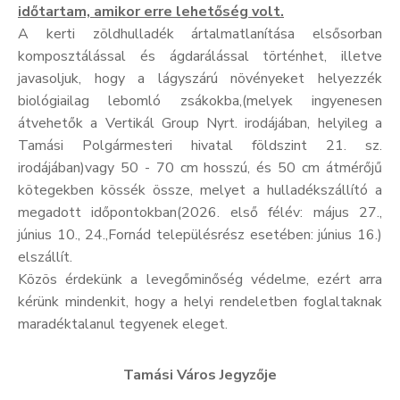
időtartam, amikor erre lehetőség volt.
A kerti zöldhulladék ártalmatlanítása elsősorban
komposztálással és ágdarálással történhet, illetve
javasoljuk, hogy a lágyszárú növényeket helyezzék
biológiailag lebomló zsákokba,(melyek ingyenesen
átvehetők a Vertikál Group Nyrt. irodájában, helyileg a
Tamási Polgármesteri hivatal földszint 21. sz.
irodájában)vagy 50 - 70 cm hosszú, és 50 cm átmérőjű
kötegekben kössék össze, melyet a hulladékszállító a
megadott időpontokban(2026. első félév: május 27.,
június 10., 24.,Fornád településrész esetében: június 16.)
elszállít.
Közös érdekünk a levegőminőség védelme, ezért arra
kérünk mindenkit, hogy a helyi rendeletben foglaltaknak
maradéktalanul tegyenek eleget.
Tamási Város Jegyzője