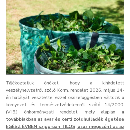
Kultúra
Keresés
Tájékoztatjuk önöket, hogy a kihirdetett
veszélyhelyzetről szóló Korm. rendelet 2026. május 14-
én hatályát vesztette, ezzel összefüggésben változik a
környezet és természetvédelemről szóló 14/2000.
(VI.5.) önkormányzati rendelet, mely alapján
a
továbbiakban az avar és kerti zöldhulladék égetése
EGÉSZ ÉVBEN szigorúan TILOS, azaz megszűnt az az