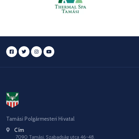
Tamási Polgármesteri Hivatal
Cím
7090 Tamási, Szabadság utca 46-48.