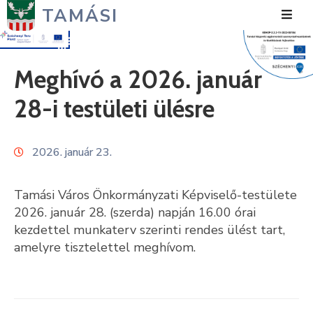
TAMÁSI
Hírek
Meghívó a 2026. január
Városunk
28-i testületi ülésre
Önkormányzat
2026. január 23.
Polgármesteri
Hivatal
Tamási Város Önkormányzati Képviselő-testülete
Közérdekű
2026. január 28. (szerda) napján 16.00 órai
kezdettel munkaterv szerinti rendes ülést tart,
Turizmus
amelyre tisztelettel meghívom.
Fejlesztések
Média