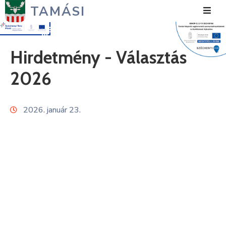
TAMÁSI
Hírek
Hirdetmény - Választás
Városunk
2026
Önkormányzat
2026. január 23.
Polgármesteri
Hivatal
Közérdekű
Turizmus
Fejlesztések
Média