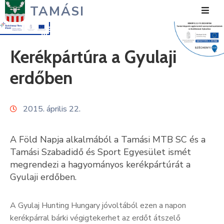
TAMÁSI
Hírek
Kerékpártúra a Gyulaji
Városunk
erdőben
Önkormányzat
2015. április 22.
Polgármesteri
Hivatal
A Föld Napja alkalmából a Tamási MTB SC és a
Közérdekű
Tamási Szabadidő és Sport Egyesület ismét
megrendezi a hagyományos kerékpártúrát a
Turizmus
Gyulaji erdőben.
Fejlesztések
A Gyulaj Hunting Hungary jóvoltából ezen a napon
Média
kerékpárral bárki végigtekerhet az erdőt átszelő