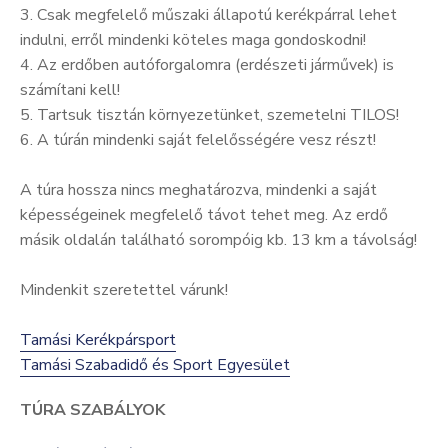
3. Csak megfelelő műszaki állapotú kerékpárral lehet
indulni, erről mindenki köteles maga gondoskodni!
4. Az erdőben autóforgalomra (erdészeti járművek) is
számítani kell!
5. Tartsuk tisztán környezetünket, szemetelni TILOS!
6. A túrán mindenki saját felelősségére vesz részt!
A túra hossza nincs meghatározva, mindenki a saját
képességeinek megfelelő távot tehet meg. Az erdő
másik oldalán található sorompóig kb. 13 km a távolság!
Mindenkit szeretettel várunk!
Tamási Kerékpársport
Tamási Szabadidő és Sport Egyesület
TÚRA SZABÁLYOK