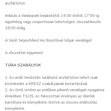
aszfaltúton.
Kultúra
Indulás a Vadaspark bejáratától 14:00 órától 17:00-ig
Keresés
egyénileg vagy csoportosan lehetséges, visszaérkezés
18:00 óráig.
A túrát teljesítőket kis frissítővel látjuk vendégül!
A részvétel ingyenes!
TÚRA SZABÁLYOK
1. Az erdő területén található aszfaltúton lehet csak
közlekedni, a KRESZ szabályainak betartásával.
2. Az útról letérni az erdőben pihenő vendégek nyugalma
érekében TILOS, ez fokozottan érvényes az óbiródi
kastélyra és környékére, illetve az összes erdészház
környékére.