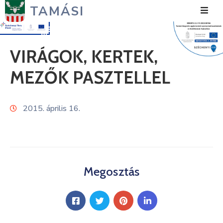
TAMÁSI
Hírek
VIRÁGOK, KERTEK,
Városunk
MEZŐK PASZTELLEL
Önkormányzat
2015. április 16.
Polgármesteri
Hivatal
Közérdekű
Turizmus
Megosztás
Fejlesztések
Média