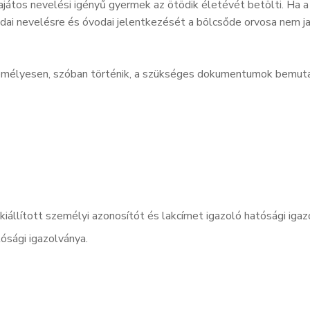
ajátos nevelési igényű gyermek az ötödik életévét betölti. Ha 
vodai nevelésre és óvodai jelentkezését a bölcsőde orvosa nem
zemélyesen, szóban történik, a szükséges dokumentumok bemutat
kiállított személyi azonosítót és lakcímet igazoló hatósági igaz
ósági igazolványa.