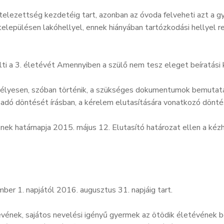
lezettség kezdetéig tart, azonban az óvoda felveheti azt a gye
 a településen lakóhellyel, ennek hiányában tartózkodási hellye
lti a 3. életévét Amennyiben a szülő nem tesz eleget beíratási
mélyesen, szóban történik, a szükséges dokumentumok bemutatásá
 adó döntését írásban, a kérelem elutasítására vonatkozó döntés
ek határnapja 2015. május 12. Elutasító határozat ellen a kéz
r 1. napjától 2016. augusztus 31. napjáig tart.
ének, sajátos nevelési igényű gyermek az ötödik életévének be