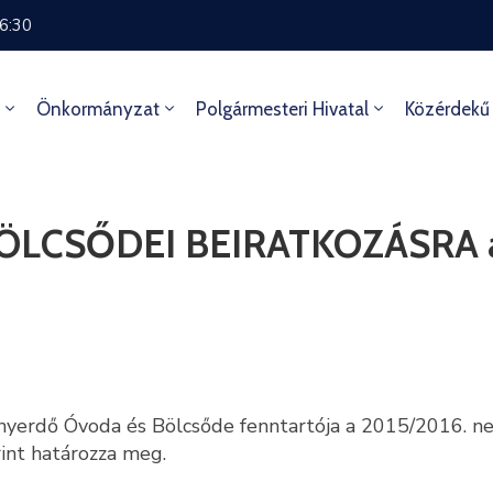
16:30
Önkormányzat
Polgármesteri Hivatal
Közérdekű
CSŐDEI BEIRATKOZÁSRA a 20
yerdő Óvoda és Bölcsőde fenntartója a 2015/2016. nev
rint határozza meg.