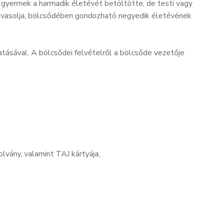
a gyermek a harmadik életévét betöltötte, de testi vagy
 javasolja, bölcsődében gondozható negyedik életévének
ásával. A bölcsődei felvételről a bölcsőde vezetője
olvány, valamint TAJ kártyája,