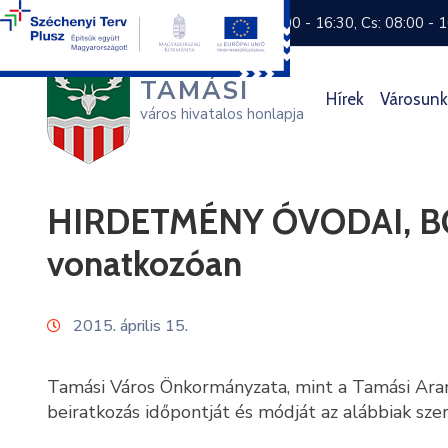
+36 74 570 800
H: 8:00 - 16:30, Cs: 08:00 - 
TAMÁSI
Hírek
Városunk
város hivatalos honlapja
HIRDETMÉNY ÓVODAI, BÖL
vonatkozóan
2015. április 15.
Tamási Város Önkormányzata, mint a Tamási Aran
beiratkozás időpontját és módját az alábbiak sze