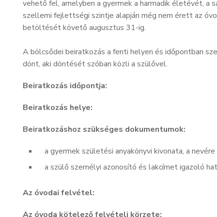
vehető fel, amelyben a gyermek a harmadik életévét, a s
szellemi fejlettségi szintje alapján még nem érett az ó
betöltését követő augusztus 31-ig.
A bölcsődei beiratkozás a fenti helyen és időpontban s
dönt, aki döntését szóban közli a szülővel.
Beiratkozás időpontja:
Beiratkozás helye:
Beiratkozáshoz szükséges dokumentumok:
a gyermek születési anyakönyvi kivonata, a nevére 
a szülő személyi azonosító és lakcímet igazoló hat
Az óvodai felvétel:
Az óvoda kötelező felvételi körzete: