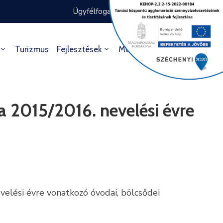
Ügyfélfogadás rendje
Ügyintézés
Turizmus
Fejlesztések
Média
Kultúra
15/2016. nevelési évre
elési évre vonatkozó óvodai, bölcsődei