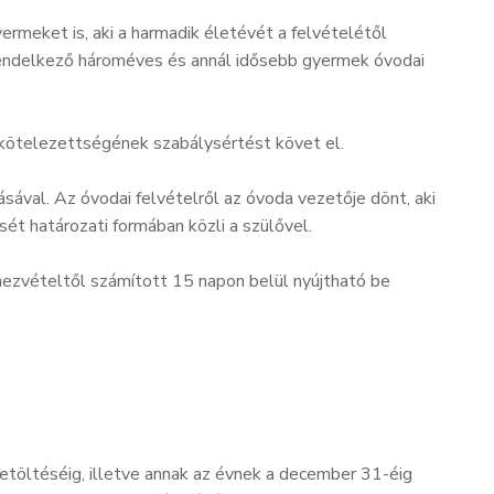
rmeket is, aki a harmadik életévét a felvételétől
l rendelkező hároméves és annál idősebb gyermek óvodai
 kötelezettségének szabálysértést követ el.
val. Az óvodai felvételről az óvoda vezetője dönt, aki
ét határozati formában közli a szülővel.
hezvételtől számított 15 napon belül nyújtható be
töltéséig, illetve annak az évnek a december 31-éig