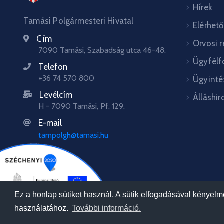
Hírek
Tamási Polgármesteri Hivatal
Elérhet
Cím
Orvosi 
7090 Tamási, Szabadság utca 46-48.
Ügyfélf
Telefon
+36 74 570 800
Ügyinté
Levélcím
Álláshir
H - 7090 Tamási, Pf. 129.
E-mail
tampolgh@tamasi.hu
Ez a honlap sütiket használ. A sütik elfogadásával kényel
használatához.
További információ.