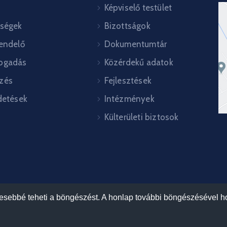
Képviselő testület
őségek
Bizottságok
rendelő
Dokumentumtár
ogadás
Közérdekű adatok
zés
Fejlesztések
detések
Intézmények
Külterületi biztosok
mesebbé teheti a böngészést. A honlap további böngészésével ho