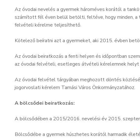
Az óvodai nevelés a gyermek hároméves korától a tanköte
számított fél éven belül betölti, feltéve, hogy minden,
felvételi kérelme teljesíthető.
Kötelező beíratni azt a gyermeket, aki 2015. évben betö
Az óvodai beiratkozás a fenti helyen és időpontban sze
az óvodai felvételi, esetleges átvételi kérelemnek helyt
Az óvodai felvétel tárgyában meghozott döntés közlésén
jogorvoslati kérelem Tamási Város Önkormányzatához.
A bölcsődei beiratkozás:
A bölcsődében a 2015/2016. nevelési év 2015. szeptembe
Bölcsődébe a gyermek húszhetes korától harmadik életév