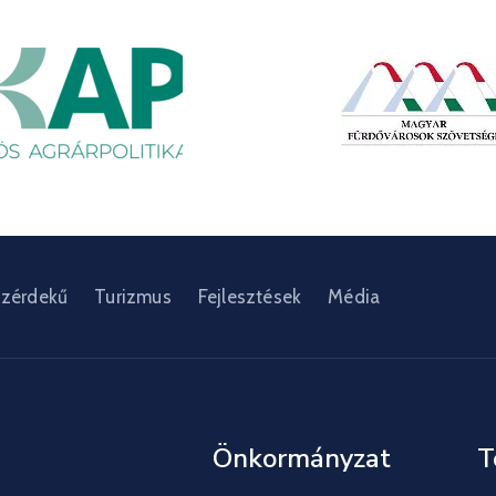
zérdekű
Turizmus
Fejlesztések
Média
Önkormányzat
T