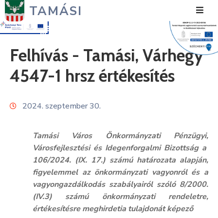
TAMÁSI
Hírek
Felhívás - Tamási, Várhegy
Városunk
4547-1 hrsz értékesítés
Önkormányzat
2024. szeptember 30.
Polgármesteri
Hivatal
Tamási Város Önkormányzati Pénzügyi,
Közérdekű
Városfejlesztési és Idegenforgalmi Bizottság a
106/2024. (IX. 17.) számú határozata alapján,
Turizmus
figyelemmel az önkormányzati vagyonról és a
vagyongazdálkodás szabályairól szóló 8/2000.
Fejlesztések
(IV.3) számú önkormányzati rendeletre,
Média
értékesítésre meghirdetia tulajdonát képező