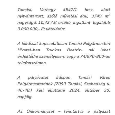
Kultúra
Tamási, Várhegy 4547/1 hrsz. alatt
2
nyilvántartott, szőlő művelési ágú, 3749 m
Keresés
nagyságú, 10,42 AK értékű
ingatlant legalább
3.000.000,- Ft vételárért.
A kiírással kapcsolatosan Tamási Polgármesteri
Hivatal-ban Trunkos Beatrix- nál lehet
érdeklődni személyesen, vagy a 74/570-800-as
telefonszámon.
A pályázatot írásban Tamási Város
Polgármesterének (7090 Tamási, Szabadság u.
46-48.) kell eljuttatni 2024. október 30.
napjáig.
Az Önkormányzat – fenntartva a pályázat