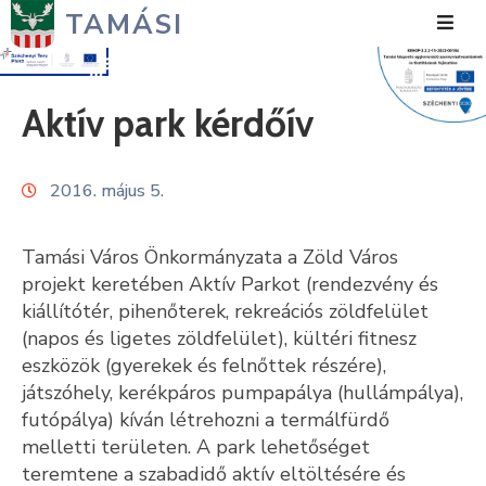
TAMÁSI
Hírek
Aktív park kérdőív
Városunk
2016. május 5.
Önkormányzat
Polgármesteri
Tamási Város Önkormányzata a Zöld Város
Hivatal
projekt keretében Aktív Parkot (rendezvény és
kiállítótér, pihenőterek, rekreációs zöldfelület
Közérdekű
(napos és ligetes zöldfelület), kültéri fitnesz
eszközök (gyerekek és felnőttek részére),
Turizmus
játszóhely, kerékpáros pumpapálya (hullámpálya),
Fejlesztések
futópálya) kíván létrehozni a termálfürdő
melletti területen. A park lehetőséget
Média
teremtene a szabadidő aktív eltöltésére és