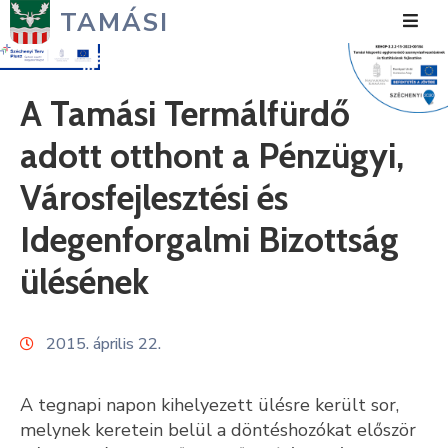
TAMÁSI
Hírek
A Tamási Termálfürdő
Városunk
adott otthont a Pénzügyi,
Önkormányzat
Városfejlesztési és
Polgármesteri
Idegenforgalmi Bizottság
Hivatal
ülésének
Közérdekű
Turizmus
2015. április 22.
Fejlesztések
A tegnapi napon kihelyezett ülésre került sor,
Média
melynek keretein belül a döntéshozókat először