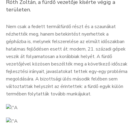
Róth Zoltán, a fürdő vezetője kísérte végig a
Kultúra
területen.
Keresés
Nem csak a fedett termálfürdő részt és a szaunákat
nézhették meg, hanem betekintést nyerhettek a
gépházba is, melynek felszerelése az elmúlt időszakban
hatalmas fejlődésen esett át: modern, 21. századi gépek
veszik át folyamatosan a korábbiak helyét. A fürdő
vezetőjével közösen beszélték meg a következő időszak
fejlesztési irányait, javaslatokat tettek egy-egy probléma
megoldására. A bizottsági ülés második felében sem
változtattak helyszínt az érintettek: a fürdő egyik külön
termében folytatták tovább munkájukat.