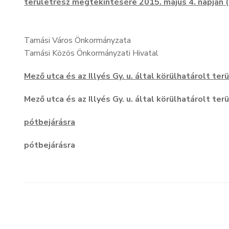
területrész megtekintésére 2015. május 4. napján (
Tamási Város Önkormányzata
Tamási Közös Önkormányzati Hivatal
Mező utca és az Illyés Gy. u. által körülhatárolt t
Mező utca és az Illyés Gy. u. által körülhatárolt t
pótbejárásra
pótbejárásra