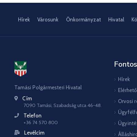
Hírek
Városunk
Önkormányzat
Hivatal
Kö
Fontos
Hírek
Tamási Polgármesteri Hivatal
Elérhet
Cím
Orvosi 
7090 Tamási, Szabadság utca 46-48.
Ügyfélf
Telefon
+36 74 570 800
Ügyinté
Levélcím
Álláshir