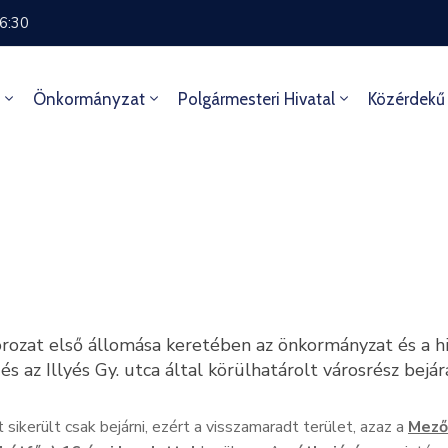
16:30
Önkormányzat
Polgármesteri Hivatal
Közérdekű
at első állomása keretében az önkormányzat és a hiv
 az Illyés Gy. utca által körülhatárolt városrész bejár
sikerült csak bejárni, ezért a visszamaradt terület, azaz a
Mező 