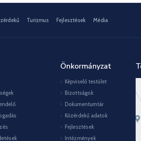
zérdekű
Turizmus
Fejlesztések
Média
Önkormányzat
T
Képviselő testület
őségek
Bizottságok
rendelő
Dokumentumtár
ogadás
Közérdekű adatok
zés
Fejlesztések
detések
Intézmények