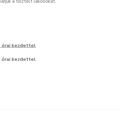
árjuk a tisztelt lakosokat.
6 órai kezdettel
6 órai kezdettel