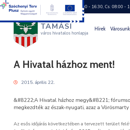
+36 74 570 800
H: 8:00 - 16:30, Cs: 08:00 - 
TAMÁSI
Hírek
Városunk
város hivatalos honlapja
A Hivatal házhoz ment!
2015. április 22.
&#8222;A Hivatal házhoz megy&#8221; fórumsoroz
megkezdték az észak-nyugati, azaz a Vörösmarty és
Az esős időjárás következtében a tervezett terület felét 