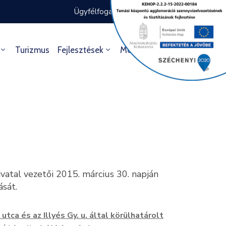
Ügyfélfogadás rendje
Ügyintézés
Turizmus
Fejlesztések
Média
Kultúra
atal vezetői 2015. március 30. napján
ását.
utca és az Illyés Gy. u. által körülhatárolt