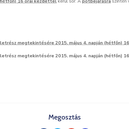
hétfőn) 16 órai kezdettel
kerül sor. A
pótbejárásra
szintén v
erületrész megtekintésére 2015. május 4. napján (hétfőn) 1
erületrész megtekintésére 2015. május 4. napján (hétfőn) 1
Megosztás