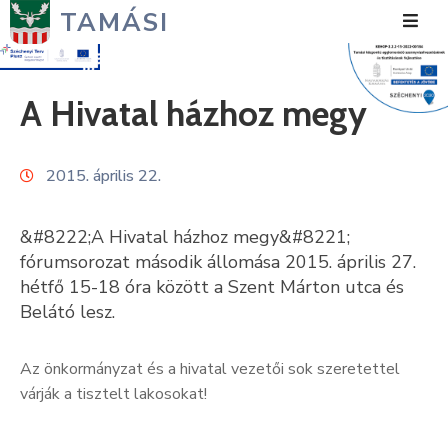
TAMÁSI
Hírek
A Hivatal házhoz megy
Városunk
2015. április 22.
Önkormányzat
Polgármesteri
&#8222;A Hivatal házhoz megy&#8221;
Hivatal
fórumsorozat második állomása 2015. április 27.
hétfő 15-18 óra között a Szent Márton utca és
Közérdekű
Belátó lesz.
Turizmus
Az önkormányzat és a hivatal vezetői sok szeretettel
Fejlesztések
várják a tisztelt lakosokat!
Média