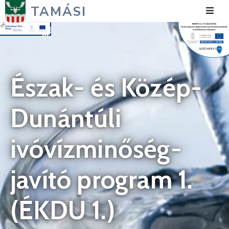
TAMÁSI
Hírek
Városunk
Észak- és Közép-
Önkormányzat
Dunántúli
Polgármesteri
Hivatal
ivóvízminőség-
Közérdekű
javító program 1.
Turizmus
Fejlesztések
(ÉKDU 1.)
Média