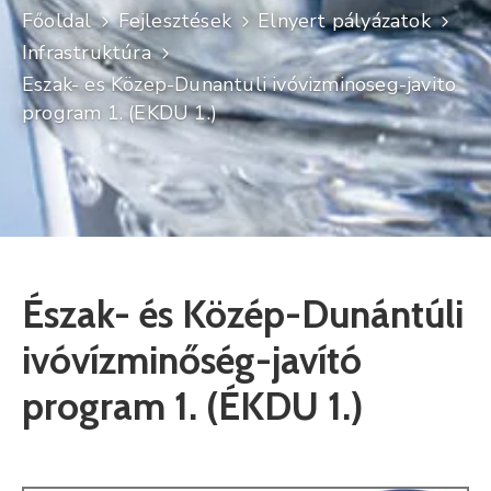
Főoldal
Fejlesztések
Elnyert pályázatok
Kultúra
Infrastruktúra
Keresés
Eszak- es Közep-Dunantuli ivóvizminoseg-javito
program 1. (EKDU 1.)
Észak- és Közép-Dunántúli
ivóvízminőség-javító
program 1. (ÉKDU 1.)