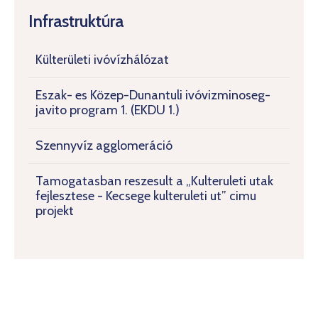
Infrastruktúra
Külterületi ivóvízhálózat
Eszak- es Közep-Dunantuli ivóvizminoseg-
javito program 1. (EKDU 1.)
Szennyvíz agglomeráció
Tamogatasban reszesult a „Kulteruleti utak
fejlesztese - Kecsege kulteruleti ut” cimu
projekt