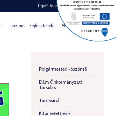
Ügyfélfogadás rendje
Ügyintézés
Turizmus
Fejlesztések
Média
Kultúra
Polgármesteri köszöntő
Dám Önkormányzati
Társulás
Tamásiról
Kitüntetettjeink