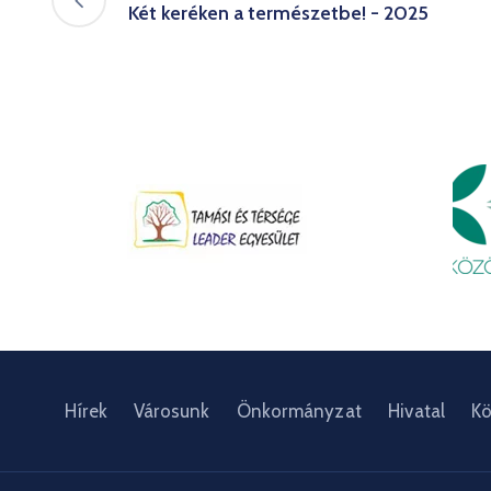
Két keréken a természetbe! - 2025
Hírek
Városunk
Önkormányzat
Hivatal
Kö