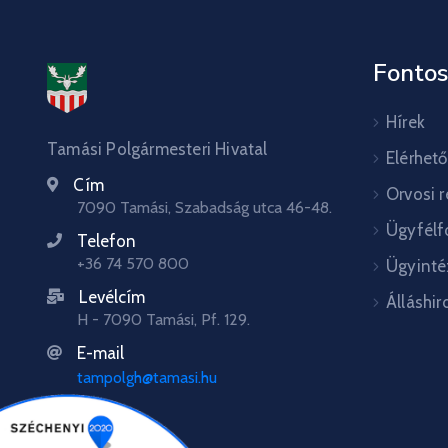
Fontos
Hírek
Tamási Polgármesteri Hivatal
Elérhet
Cím
Orvosi 
7090 Tamási, Szabadság utca 46-48.
Ügyfélf
Telefon
+36 74 570 800
Ügyinté
Levélcím
Álláshir
H - 7090 Tamási, Pf. 129.
E-mail
tampolgh@tamasi.hu