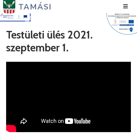
TAMÁSI
Hírek
Testületi ülés 2021.
Városunk
szeptember 1.
Önkormányzat
Polgármesteri
Hivatal
Közérdekű
Turizmus
Fejlesztések
Média