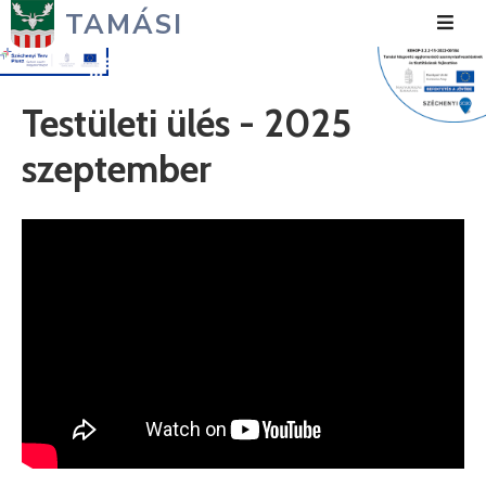
TAMÁSI
Hírek
Testületi ülés - 2025
Városunk
szeptember
Önkormányzat
Polgármesteri
Hivatal
Közérdekű
Turizmus
Fejlesztések
Média