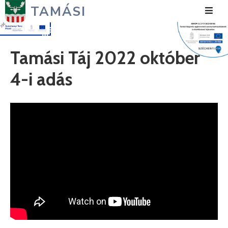
TAMÁSI
Hírek
Tamási Táj 2022 október
Városunk
4-i adás
Önkormányzat
Polgármesteri
Hivatal
Közérdekű
Turizmus
Fejlesztések
Média