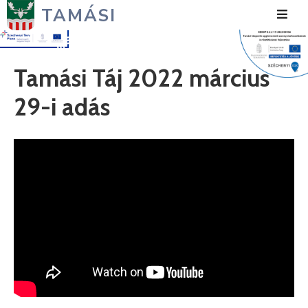
TAMÁSI
Hírek
Tamási Táj 2022 március
Városunk
29-i adás
Önkormányzat
Polgármesteri
Hivatal
Közérdekű
Turizmus
Fejlesztések
Média